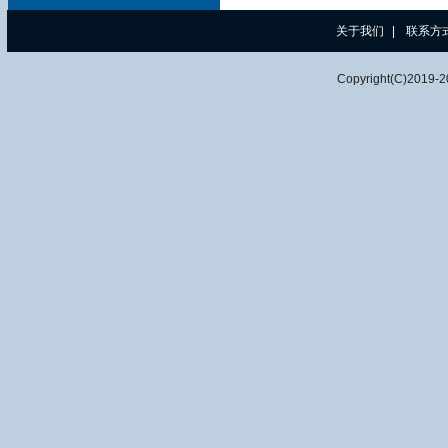
关于我们
|
联系方
Copyright(C)2