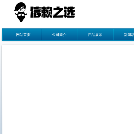
网站首页
公司简介
产品展示
新闻